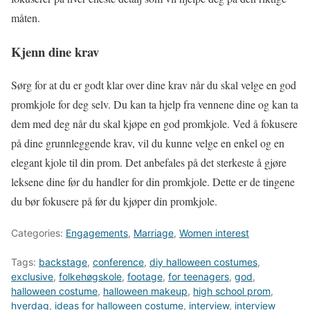
måten.
Kjenn dine krav
Sørg for at du er godt klar over dine krav når du skal velge en god
promkjole for deg selv. Du kan ta hjelp fra vennene dine og kan ta
dem med deg når du skal kjøpe en god promkjole. Ved å fokusere
på dine grunnleggende krav, vil du kunne velge en enkel og en
elegant kjole til din prom. Det anbefales på det sterkeste å gjøre
leksene dine før du handler for din promkjole. Dette er de tingene
du bør fokusere på før du kjøper din promkjole.
Categories:
Engagements
,
Marriage
,
Women interest
Tags:
backstage
,
conference
,
diy halloween costumes
,
exclusive
,
folkehøgskole
,
footage
,
for teenagers
,
god
,
halloween costume
,
halloween makeup
,
high school prom
,
hverdag
,
ideas for halloween costume
,
interview
,
interview